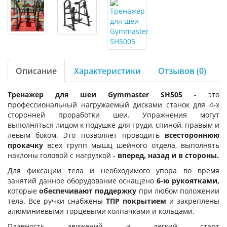
Описание
Характеристики
Отзывов (0)
Тренажер для шеи Gymmaster SH505
- это
профессиональный нагружаемый дисками станок для 4-х
сторонней проработки шеи. Упражнения могут
выполняться лицом к подушке для груди, спиной, правым и
левым боком. Это позволяет проводить
всестороннюю
прокачку
всех групп мышц шейного отдела, выполнять
наклоны головой с нагрузкой -
вперед, назад и в стороны.
Для фиксации тела и необходимого упора во время
занятий данное оборудование оснащено
6-ю рукоятками,
которые
обеспечивают поддержку
при любом положении
тела. Все ручки снабжены
ТПР покрытием
и закреплены
алюминиевыми торцевыми колпачками и кольцами.
Плавность движений и легкий старт