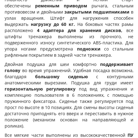
обеспечены
ременным приводом
рычага, стальным
противовесом и двойными
закрытыми подшипниками
в
узлах вращения. Штифт для нагружения способен
выдержать
нагрузку до 60 кг.
На боковых частях рамы
расположено
4 адаптера для хранения дисков,
все
штифты тренажера выполнены из прочного, не
подверженного износу синтетического ABS-пластика. Для
упора ногами предусмотрена
подножки
со стальным
рифленым покрытием в задней части тренажера.
Двойная подушка для шеи комфортно
поддерживает
голову
во время упражнений. Удобная посадка возможна,
благодаря
большому сиденью
с контурными
анатомическими вырезами. Подушка для груди имеет
горизонтальную регулировку
под вид упражнения и
комплекцию пользователя в 6 положениях, с помощью
пружинного фиксатора. Сиденье также регулируется под
прост по высоте в 10 позициях. Для смены высоты сиденья
достаточно приподнять его вверх и переставить в нужное
положение (механизм основан на направляющей и
роликах).
Все мягкие части выполнены из высококачественной
ПУ