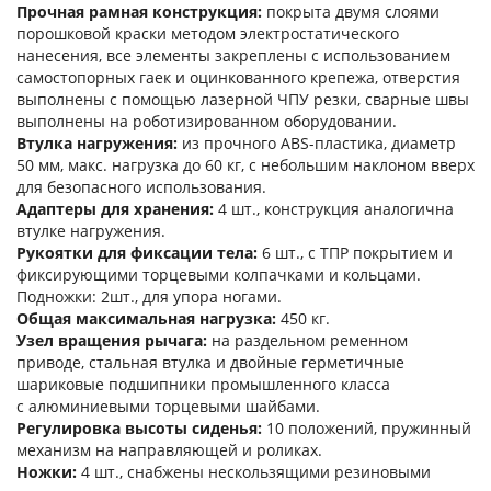
Прочная рамная конструкция:
покрыта двумя слоями
порошковой краски методом электростатического
нанесения, все элементы закреплены с использованием
самостопорных гаек и оцинкованного крепежа, отверстия
выполнены с помощью лазерной ЧПУ резки, сварные швы
выполнены на роботизированном оборудовании.
Втулка нагружения:
из прочного ABS-пластика, диаметр
50 мм, макс. нагрузка до 60 кг, с небольшим наклоном вверх
для безопасного использования.
Адаптеры для хранения:
4 шт., конструкция аналогична
втулке нагружения.
Рукоятки для фиксации тела:
6 шт., с ТПР покрытием и
фиксирующими торцевыми колпачками и кольцами.
Подножки: 2шт., для упора ногами.
Общая максимальная нагрузка:
450 кг.
Узел вращения рычага:
на раздельном ременном
приводе, стальная втулка и двойные герметичные
шариковые подшипники промышленного класса
с алюминиевыми торцевыми шайбами.
Регулировка высоты сиденья:
10 положений, пружинный
механизм на направляющей и роликах.
Ножки:
4 шт., снабжены нескользящими резиновыми