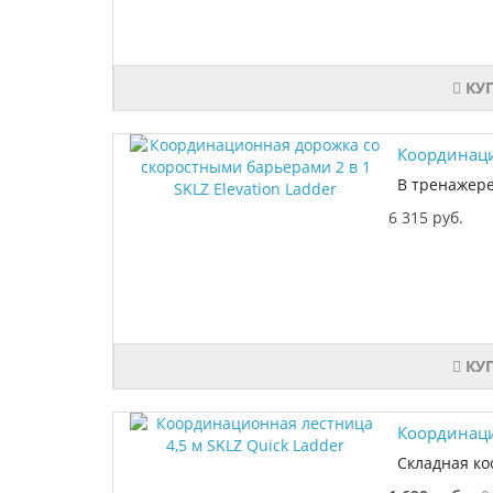
КУ
Координаци
В тренажере
6 315 руб.
КУ
Координаци
Складная ко