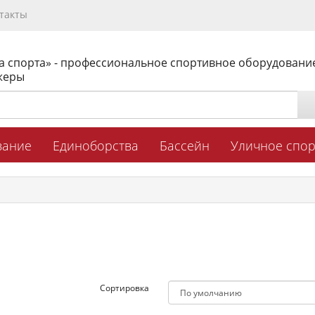
такты
а спорта» - профессиональное спортивное оборудовани
жеры
вание
Единоборства
Бассейн
Уличное спо
Сортировка