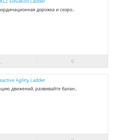
LZ Elevation Ladder
оординационная дорожка и скоро..
tive Agility Ladder
ацию движений, развивайте балан..