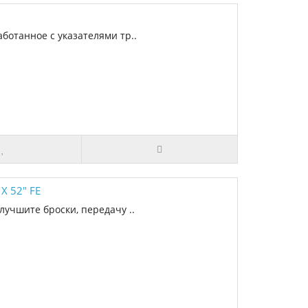
аботанное с указателями тр..
X 52" FE
учшите броски, передачу ..