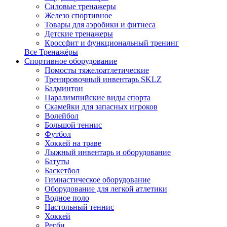
Силовые тренажеры
Железо спортивное
Товары для аэробики и фитнеса
Детские тренажеры
Кроссфит и функциональный тренинг
Все Тренажёры
Спортивное оборудование
Помосты тяжелоатлетические
Тренировочный инвентарь SKLZ
Бадминтон
Паралимпийские виды спорта
Скамейки для запасных игроков
Волейбол
Большой теннис
Футбол
Хоккей на траве
Лыжный инвентарь и оборудование
Батуты
Баскетбол
Гимнастическое оборудование
Оборудование для легкой атлетики
Водное поло
Настольный теннис
Хоккей
Регби