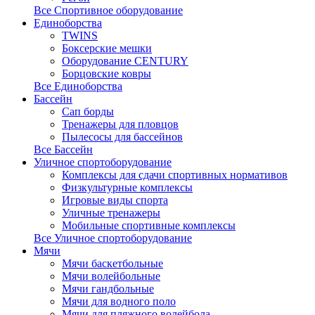
Все Спортивное оборудование
Единоборства
TWINS
Боксерские мешки
Оборудование CENTURY
Борцовские ковры
Все Единоборства
Бассейн
Сап борды
Тренажеры для пловцов
Пылесосы для бассейнов
Все Бассейн
Уличное спортоборудование
Комплексы для сдачи спортивных нормативов
Физкультурные комплексы
Игровые виды спорта
Уличные тренажеры
Мобильные спортивные комплексы
Все Уличное спортоборудование
Мячи
Мячи баскетбольные
Мячи волейбольные
Мячи гандбольные
Мячи для водного поло
Мячи для пляжного волейбола