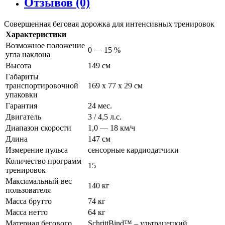
Отзывов (0)
Совершенная беговая дорожка для интенсивных тренировок
Характеристики
Возможное положение
0 — 15 %
угла наклона
Высота
149 см
Габариты
транспортировочной
169 x 77 x 29 см
упаковки
Гарантия
24 мес.
Двигатель
3 / 4,5 л.с.
Диапазон скорости
1,0 — 18 км/ч
Длина
147 см
Измерение пульса
сенсорные кардиодатчики
Количество программ
15
тренировок
Максимальный вес
140 кг
пользователя
Масса брутто
74 кг
Масса нетто
64 кг
Материал бегового
SchrittBind™ – ультрацепкий,