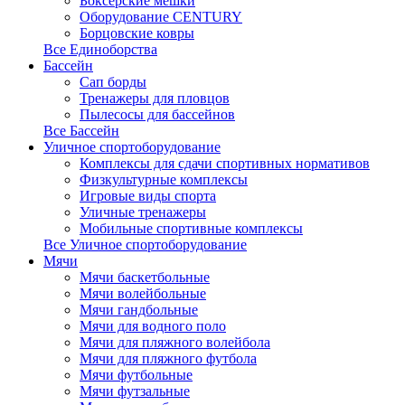
Боксерские мешки
Оборудование CENTURY
Борцовские ковры
Все Единоборства
Бассейн
Сап борды
Тренажеры для пловцов
Пылесосы для бассейнов
Все Бассейн
Уличное спортоборудование
Комплексы для сдачи спортивных нормативов
Физкультурные комплексы
Игровые виды спорта
Уличные тренажеры
Мобильные спортивные комплексы
Все Уличное спортоборудование
Мячи
Мячи баскетбольные
Мячи волейбольные
Мячи гандбольные
Мячи для водного поло
Мячи для пляжного волейбола
Мячи для пляжного футбола
Мячи футбольные
Мячи футзальные