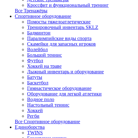
Кроссфит и функциональный тренинг
Все Тренажёры
Спортивное оборудование
Помосты тяжелоатлетические
Тренировочный инвентарь SKLZ
Бадминтон
Паралимпийские виды спорта
Скамейки для запасных игроков
Волейбол
Большой теннис
Футбол
Хоккей на траве
Лыжный инвентарь и оборудование
Батуты
Баскетбол
Гимнастическое оборудование
Оборудование для легкой атлетики
Водное поло
Настольный теннис
Хоккей
Регби
Все Спортивное оборудование
Единоборства
TWINS