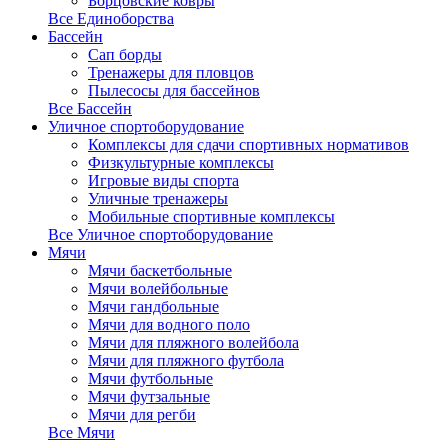
Борцовские ковры
Все Единоборства
Бассейн
Сап борды
Тренажеры для пловцов
Пылесосы для бассейнов
Все Бассейн
Уличное спортоборудование
Комплексы для сдачи спортивных нормативов
Физкультурные комплексы
Игровые виды спорта
Уличные тренажеры
Мобильные спортивные комплексы
Все Уличное спортоборудование
Мячи
Мячи баскетбольные
Мячи волейбольные
Мячи гандбольные
Мячи для водного поло
Мячи для пляжного волейбола
Мячи для пляжного футбола
Мячи футбольные
Мячи футзальные
Мячи для регби
Все Мячи