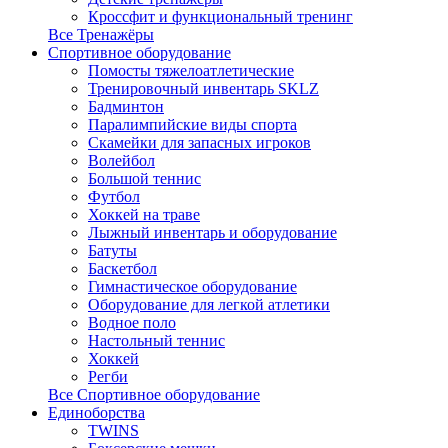
Кроссфит и функциональный тренинг
Все Тренажёры
Спортивное оборудование
Помосты тяжелоатлетические
Тренировочный инвентарь SKLZ
Бадминтон
Паралимпийские виды спорта
Скамейки для запасных игроков
Волейбол
Большой теннис
Футбол
Хоккей на траве
Лыжный инвентарь и оборудование
Батуты
Баскетбол
Гимнастическое оборудование
Оборудование для легкой атлетики
Водное поло
Настольный теннис
Хоккей
Регби
Все Спортивное оборудование
Единоборства
TWINS