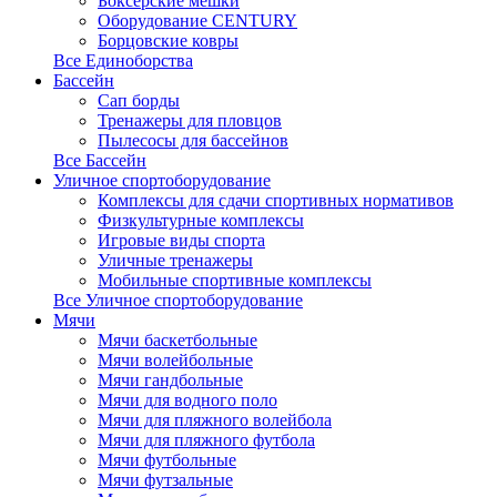
Боксерские мешки
Оборудование CENTURY
Борцовские ковры
Все Единоборства
Бассейн
Сап борды
Тренажеры для пловцов
Пылесосы для бассейнов
Все Бассейн
Уличное спортоборудование
Комплексы для сдачи спортивных нормативов
Физкультурные комплексы
Игровые виды спорта
Уличные тренажеры
Мобильные спортивные комплексы
Все Уличное спортоборудование
Мячи
Мячи баскетбольные
Мячи волейбольные
Мячи гандбольные
Мячи для водного поло
Мячи для пляжного волейбола
Мячи для пляжного футбола
Мячи футбольные
Мячи футзальные