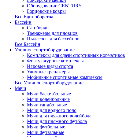
Боксерские мешки
Оборудование CENTURY
Борцовские ковры
Все Единоборства
Бассейн
Сап борды
Тренажеры для пловцов
Пылесосы для бассейнов
Все Бассейн
Уличное спортоборудование
Комплексы для сдачи спортивных нормативов
Физкультурные комплексы
Игровые виды спорта
Уличные тренажеры
Мобильные спортивные комплексы
Все Уличное спортоборудование
Мячи
Мячи баскетбольные
Мячи волейбольные
Мячи гандбольные
Мячи для водного поло
Мячи для пляжного волейбола
Мячи для пляжного футбола
Мячи футбольные
Мячи футзальные