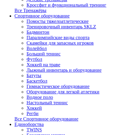
Кроссфит и функциональный тренинг
Все Тренажёры
Спортивное оборудование
Помосты тяжелоатлетические
Тренировочный инвентарь SKLZ
Бадминтон
Паралимпийские виды спорта
Скамейки для запасных игроков
Волейбол
Большой теннис
Футбол
Хоккей на траве
Лыжный инвентарь и оборудование
Батуты
Баскетбол
Гимнастическое оборудование
Оборудование для легкой атлетики
Водное поло
Настольный теннис
Хоккей
Регби
Все Спортивное оборудование
Единоборства
TWINS