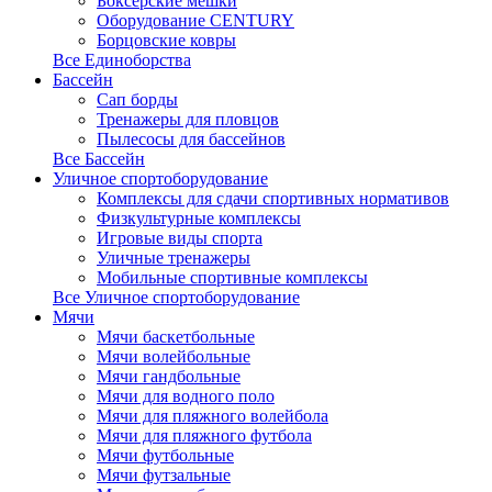
Боксерские мешки
Оборудование CENTURY
Борцовские ковры
Все Единоборства
Бассейн
Сап борды
Тренажеры для пловцов
Пылесосы для бассейнов
Все Бассейн
Уличное спортоборудование
Комплексы для сдачи спортивных нормативов
Физкультурные комплексы
Игровые виды спорта
Уличные тренажеры
Мобильные спортивные комплексы
Все Уличное спортоборудование
Мячи
Мячи баскетбольные
Мячи волейбольные
Мячи гандбольные
Мячи для водного поло
Мячи для пляжного волейбола
Мячи для пляжного футбола
Мячи футбольные
Мячи футзальные