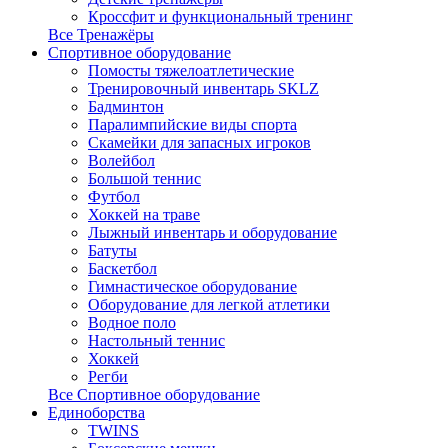
Кроссфит и функциональный тренинг
Все Тренажёры
Спортивное оборудование
Помосты тяжелоатлетические
Тренировочный инвентарь SKLZ
Бадминтон
Паралимпийские виды спорта
Скамейки для запасных игроков
Волейбол
Большой теннис
Футбол
Хоккей на траве
Лыжный инвентарь и оборудование
Батуты
Баскетбол
Гимнастическое оборудование
Оборудование для легкой атлетики
Водное поло
Настольный теннис
Хоккей
Регби
Все Спортивное оборудование
Единоборства
TWINS