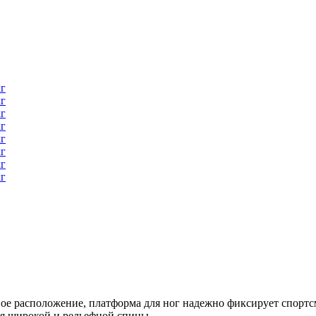
ое расположение, платформа для ног надежно фиксирует спортсм
ия широкой и рельефной спины.