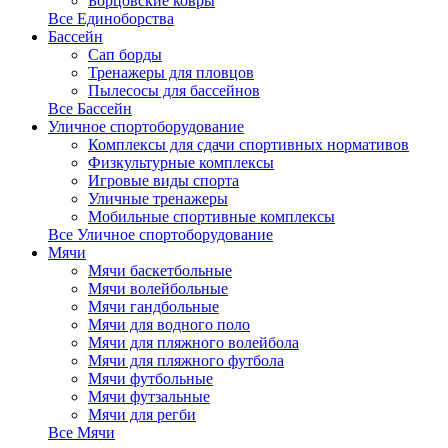
Борцовские ковры
Все Единоборства
Бассейн
Сап борды
Тренажеры для пловцов
Пылесосы для бассейнов
Все Бассейн
Уличное спортоборудование
Комплексы для сдачи спортивных нормативов
Физкультурные комплексы
Игровые виды спорта
Уличные тренажеры
Мобильные спортивные комплексы
Все Уличное спортоборудование
Мячи
Мячи баскетбольные
Мячи волейбольные
Мячи гандбольные
Мячи для водного поло
Мячи для пляжного волейбола
Мячи для пляжного футбола
Мячи футбольные
Мячи футзальные
Мячи для регби
Все Мячи