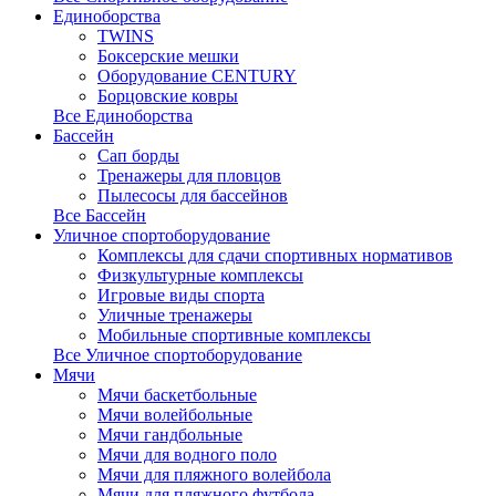
Единоборства
TWINS
Боксерские мешки
Оборудование CENTURY
Борцовские ковры
Все Единоборства
Бассейн
Сап борды
Тренажеры для пловцов
Пылесосы для бассейнов
Все Бассейн
Уличное спортоборудование
Комплексы для сдачи спортивных нормативов
Физкультурные комплексы
Игровые виды спорта
Уличные тренажеры
Мобильные спортивные комплексы
Все Уличное спортоборудование
Мячи
Мячи баскетбольные
Мячи волейбольные
Мячи гандбольные
Мячи для водного поло
Мячи для пляжного волейбола
Мячи для пляжного футбола