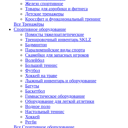
Железо спортивное
Товары для аэробики и фитнеса
Детские тренажеры
Кроссфит и функциональный тренинг
Все Тренажёры
Спортивное оборудование
Помосты тяжелоатлетические
Тренировочный инвентарь SKLZ
Бадминтон
Паралимпийские виды спорта
Скамейки для запасных игроков
Волейбол
Большой теннис
Футбол
Хоккей на траве
Лыжный инвентарь и оборудование
Батуты
Баскетбол
Гимнастическое оборудование
Оборудование для легкой атлетики
Водное поло
Настольный теннис
Хоккей
Регби
Все Спортивное оборудование