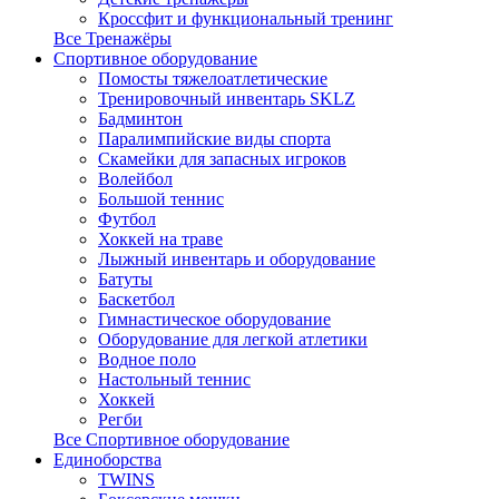
Кроссфит и функциональный тренинг
Все Тренажёры
Спортивное оборудование
Помосты тяжелоатлетические
Тренировочный инвентарь SKLZ
Бадминтон
Паралимпийские виды спорта
Скамейки для запасных игроков
Волейбол
Большой теннис
Футбол
Хоккей на траве
Лыжный инвентарь и оборудование
Батуты
Баскетбол
Гимнастическое оборудование
Оборудование для легкой атлетики
Водное поло
Настольный теннис
Хоккей
Регби
Все Спортивное оборудование
Единоборства
TWINS