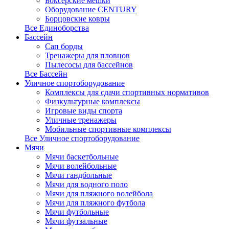
Боксерские мешки
Оборудование CENTURY
Борцовские ковры
Все Единоборства
Бассейн
Сап борды
Тренажеры для пловцов
Пылесосы для бассейнов
Все Бассейн
Уличное спортоборудование
Комплексы для сдачи спортивных нормативов
Физкультурные комплексы
Игровые виды спорта
Уличные тренажеры
Мобильные спортивные комплексы
Все Уличное спортоборудование
Мячи
Мячи баскетбольные
Мячи волейбольные
Мячи гандбольные
Мячи для водного поло
Мячи для пляжного волейбола
Мячи для пляжного футбола
Мячи футбольные
Мячи футзальные