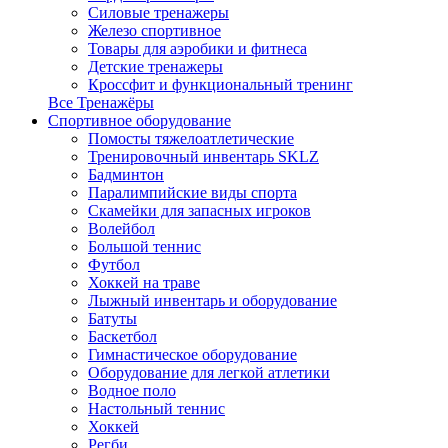
Силовые тренажеры
Железо спортивное
Товары для аэробики и фитнеса
Детские тренажеры
Кроссфит и функциональный тренинг
Все Тренажёры
Спортивное оборудование
Помосты тяжелоатлетические
Тренировочный инвентарь SKLZ
Бадминтон
Паралимпийские виды спорта
Скамейки для запасных игроков
Волейбол
Большой теннис
Футбол
Хоккей на траве
Лыжный инвентарь и оборудование
Батуты
Баскетбол
Гимнастическое оборудование
Оборудование для легкой атлетики
Водное поло
Настольный теннис
Хоккей
Регби