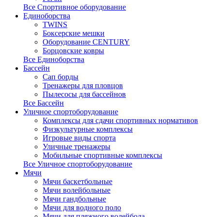
Все Спортивное оборудование
Единоборства
TWINS
Боксерские мешки
Оборудование CENTURY
Борцовские ковры
Все Единоборства
Бассейн
Сап борды
Тренажеры для пловцов
Пылесосы для бассейнов
Все Бассейн
Уличное спортоборудование
Комплексы для сдачи спортивных нормативов
Физкультурные комплексы
Игровые виды спорта
Уличные тренажеры
Мобильные спортивные комплексы
Все Уличное спортоборудование
Мячи
Мячи баскетбольные
Мячи волейбольные
Мячи гандбольные
Мячи для водного поло
Мячи для пляжного волейбола