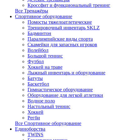
Кроссфит и функциональный тренинг
Все Тренажёры
Спортивное оборудование
Помосты тяжелоатлетические
Тренировочный инвентарь SKLZ
Бадминтон
Паралимпийские виды спорта
Скамейки для запасных игроков
Волейбол
Большой теннис
Футбол
Хоккей на траве
Лыжный инвентарь и оборудование
Батуты
Баскетбол
Гимнастическое оборудование
Оборудование для легкой атлетики
Водное поло
Настольный теннис
Хоккей
Регби
Все Спортивное оборудование
Единоборства
TWINS