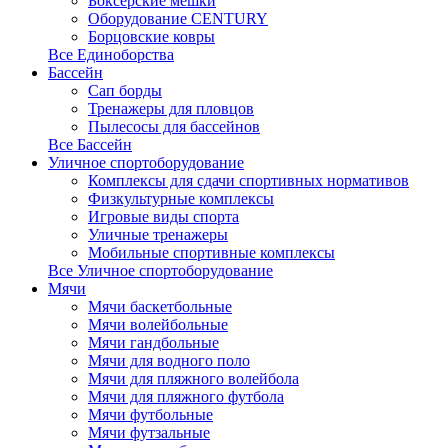
Боксерские мешки
Оборудование CENTURY
Борцовские ковры
Все Единоборства
Бассейн
Сап борды
Тренажеры для пловцов
Пылесосы для бассейнов
Все Бассейн
Уличное спортоборудование
Комплексы для сдачи спортивных нормативов
Физкультурные комплексы
Игровые виды спорта
Уличные тренажеры
Мобильные спортивные комплексы
Все Уличное спортоборудование
Мячи
Мячи баскетбольные
Мячи волейбольные
Мячи гандбольные
Мячи для водного поло
Мячи для пляжного волейбола
Мячи для пляжного футбола
Мячи футбольные
Мячи футзальные