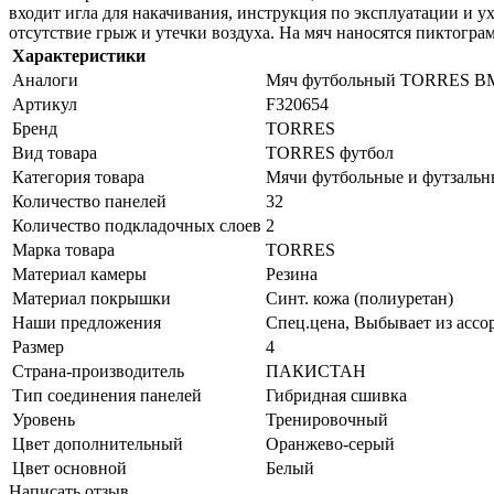
входит игла для накачивания, инструкция по эксплуатации и 
отсутствие грыж и утечки воздуха. На мяч наносятся пиктогра
Характеристики
Аналоги
Мяч футбольный TORRES BM7
Артикул
F320654
Бренд
TORRES
Вид товара
TORRES футбол
Категория товара
Мячи футбольные и футзальн
Количество панелей
32
Количество подкладочных слоев
2
Марка товара
TORRES
Материал камеры
Резина
Материал покрышки
Синт. кожа (полиуретан)
Наши предложения
Спец.цена, Выбывает из ассо
Размер
4
Страна-производитель
ПАКИСТАН
Тип соединения панелей
Гибридная сшивка
Уровень
Тренировочный
Цвет дополнительный
Оранжево-серый
Цвет основной
Белый
Написать отзыв