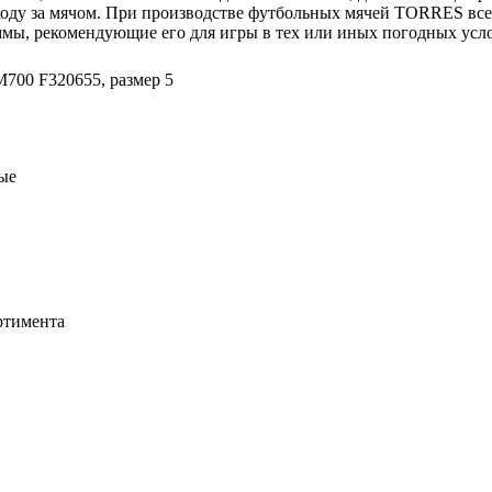
уходу за мячом. При производстве футбольных мячей TORRES все
ммы, рекомендующие его для игры в тех или иных погодных усло
00 F320655, размер 5
ые
ртимента