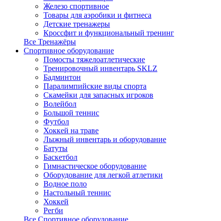
Железо спортивное
Товары для аэробики и фитнеса
Детские тренажеры
Кроссфит и функциональный тренинг
Все Тренажёры
Спортивное оборудование
Помосты тяжелоатлетические
Тренировочный инвентарь SKLZ
Бадминтон
Паралимпийские виды спорта
Скамейки для запасных игроков
Волейбол
Большой теннис
Футбол
Хоккей на траве
Лыжный инвентарь и оборудование
Батуты
Баскетбол
Гимнастическое оборудование
Оборудование для легкой атлетики
Водное поло
Настольный теннис
Хоккей
Регби
Все Спортивное оборудование