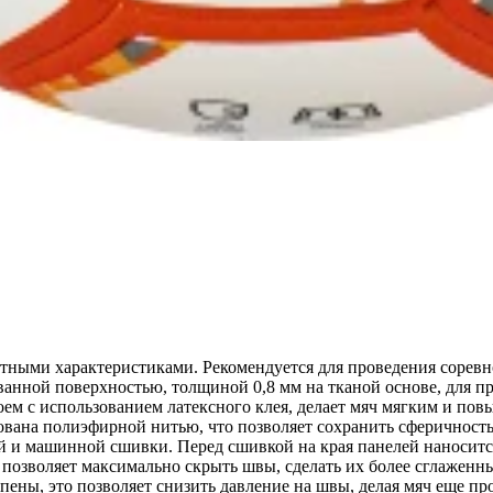
тными характеристиками. Рекомендуется для проведения соревно
анной поверхностью, толщиной 0,8 мм на тканой основе, для п
 с использованием латексного клея, делает мяч мягким и повы
ана полиэфирной нитью, что позволяет сохранить сферичность 
ей и машинной сшивки. Перед сшивкой на края панелей наносит
я позволяет максимально скрыть швы, сделать их более сглаже
ены, это позволяет снизить давление на швы, делая мяч еще про