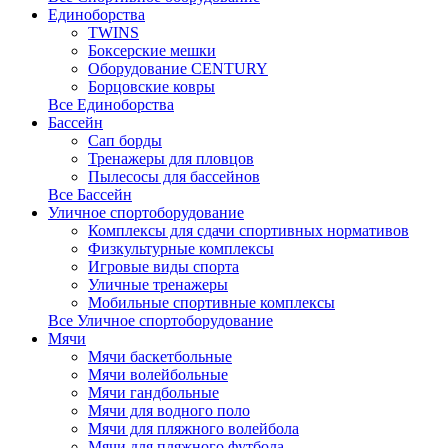
Единоборства
TWINS
Боксерские мешки
Оборудование CENTURY
Борцовские ковры
Все Единоборства
Бассейн
Сап борды
Тренажеры для пловцов
Пылесосы для бассейнов
Все Бассейн
Уличное спортоборудование
Комплексы для сдачи спортивных нормативов
Физкультурные комплексы
Игровые виды спорта
Уличные тренажеры
Мобильные спортивные комплексы
Все Уличное спортоборудование
Мячи
Мячи баскетбольные
Мячи волейбольные
Мячи гандбольные
Мячи для водного поло
Мячи для пляжного волейбола
Мячи для пляжного футбола