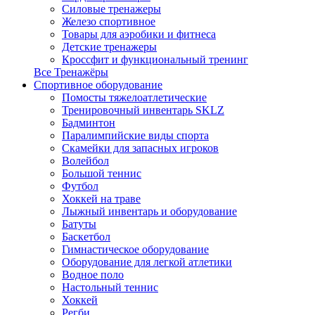
Силовые тренажеры
Железо спортивное
Товары для аэробики и фитнеса
Детские тренажеры
Кроссфит и функциональный тренинг
Все Тренажёры
Спортивное оборудование
Помосты тяжелоатлетические
Тренировочный инвентарь SKLZ
Бадминтон
Паралимпийские виды спорта
Скамейки для запасных игроков
Волейбол
Большой теннис
Футбол
Хоккей на траве
Лыжный инвентарь и оборудование
Батуты
Баскетбол
Гимнастическое оборудование
Оборудование для легкой атлетики
Водное поло
Настольный теннис
Хоккей
Регби