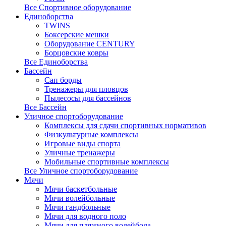
Все Спортивное оборудование
Единоборства
TWINS
Боксерские мешки
Оборудование CENTURY
Борцовские ковры
Все Единоборства
Бассейн
Сап борды
Тренажеры для пловцов
Пылесосы для бассейнов
Все Бассейн
Уличное спортоборудование
Комплексы для сдачи спортивных нормативов
Физкультурные комплексы
Игровые виды спорта
Уличные тренажеры
Мобильные спортивные комплексы
Все Уличное спортоборудование
Мячи
Мячи баскетбольные
Мячи волейбольные
Мячи гандбольные
Мячи для водного поло
Мячи для пляжного волейбола