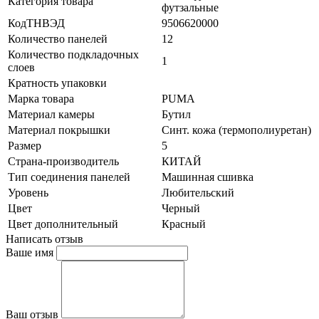
Категория товара
футзальные
КодТНВЭД
9506620000
Количество панелей
12
Количество подкладочных
1
слоев
Кратность упаковки
Марка товара
PUMA
Материал камеры
Бутил
Материал покрышки
Синт. кожа (термополиуретан)
Размер
5
Страна-производитель
КИТАЙ
Тип соединения панелей
Машинная сшивка
Уровень
Любительский
Цвет
Черный
Цвет дополнительный
Красный
Написать отзыв
Ваше имя
Ваш отзыв