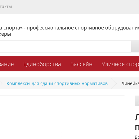
такты
а спорта» - профессиональное спортивное оборудовани
жеры
вание
Единоборства
Бассейн
Уличное спо
Комплексы для сдачи спортивных нормативов
Линейка
Б