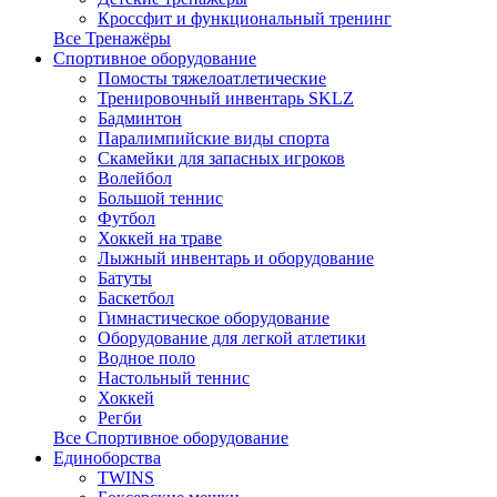
Кроссфит и функциональный тренинг
Все Тренажёры
Спортивное оборудование
Помосты тяжелоатлетические
Тренировочный инвентарь SKLZ
Бадминтон
Паралимпийские виды спорта
Скамейки для запасных игроков
Волейбол
Большой теннис
Футбол
Хоккей на траве
Лыжный инвентарь и оборудование
Батуты
Баскетбол
Гимнастическое оборудование
Оборудование для легкой атлетики
Водное поло
Настольный теннис
Хоккей
Регби
Все Спортивное оборудование
Единоборства
TWINS