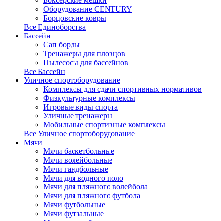
Боксерские мешки
Оборудование CENTURY
Борцовские ковры
Все Единоборства
Бассейн
Сап борды
Тренажеры для пловцов
Пылесосы для бассейнов
Все Бассейн
Уличное спортоборудование
Комплексы для сдачи спортивных нормативов
Физкультурные комплексы
Игровые виды спорта
Уличные тренажеры
Мобильные спортивные комплексы
Все Уличное спортоборудование
Мячи
Мячи баскетбольные
Мячи волейбольные
Мячи гандбольные
Мячи для водного поло
Мячи для пляжного волейбола
Мячи для пляжного футбола
Мячи футбольные
Мячи футзальные