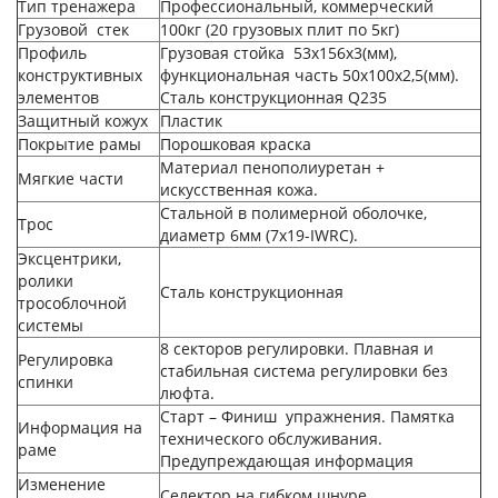
Тип тренажера
Профессиональный, коммерческий
Грузовой стек
100кг (20 грузовых плит по 5кг)
Профиль
Грузовая стойка 53х156х3(мм),
конструктивных
функциональная часть 50х100х2,5(мм).
элементов
Сталь конструкционная Q235
Защитный кожух
Пластик
Покрытие рамы
Порошковая краска
Материал пенополиуретан +
Мягкие части
искусственная кожа.
Стальной в полимерной оболочке,
Трос
диаметр 6мм (7x19-IWRC).
Эксцентрики,
ролики
Сталь конструкционная
трособлочной
системы
8 секторов регулировки. Плавная и
Регулировка
стабильная система регулировки без
спинки
люфта.
Старт – Финиш упражнения. Памятка
Информация на
технического обслуживания.
раме
Предупреждающая информация
Изменение
Селектор на гибком шнуре