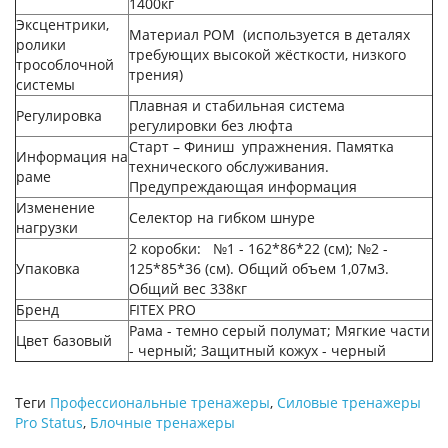
1400кг
Эксцентрики,
Материал POM (используется в деталях
ролики
требующих высокой жёсткости, низкого
трособлочной
трения)
системы
Плавная и стабильная система
Регулировка
регулировки без люфта
Старт – Финиш упражнения. Памятка
Информация на
технического обслуживания.
раме
Предупреждающая информация
Изменение
Селектор на гибком шнуре
нагрузки
2 коробки: №1 - 162*86*22 (см); №2 -
Упаковка
125*85*36 (см). Общий объем 1,07м3.
Общий вес 338кг
Бренд
FITEX PRO
Рама - темно серый полумат; Мягкие части
Цвет базовый
- черный; Защитный кожух - черный
Теги
Профессиональные тренажеры
,
Силовые тренажеры
Pro Status
,
Блочные тренажеры