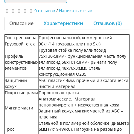
0 отзывов
/
Написать отзыв
Описание
Характеристики
Отзывов (0)
Тип тренажера
Профессиональный, коммерческий
Грузовой стек
90кг (14 грузовых плит по 5кг)
Грузовая стойка полу эллипсоид
Профиль
75х130х3(мм), функциональная часть полу
конструктивных
эллипсоид 58х101х3(мм), рычаги полу
элементов
эллипсоид 48х76х3(мм). Сталь
конструкционная Q235
Защитный
АБС-пластик 4мм, прочный и экологически
кожух
чистый материал
Покрытие рамы
Порошковая краска
Анатомические. Материал
пенополиуретан + искусственная кожа.
Мягкие части
Защитный кожух мягких частей из АБС –
пластика
Стальной в полимерной оболочке, диаметр
Трос
6мм (7x19-IWRC). Нагрузка на разрыв до