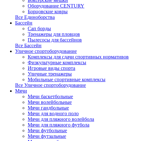
Боксерские мешки
Оборудование CENTURY
Борцовские ковры
Все Единоборства
Бассейн
Сап борды
Тренажеры для пловцов
Пылесосы для бассейнов
Все Бассейн
Уличное спортоборудование
Комплексы для сдачи спортивных нормативов
Физкультурные комплексы
Игровые виды спорта
Уличные тренажеры
Мобильные спортивные комплексы
Все Уличное спортоборудование
Мячи
Мячи баскетбольные
Мячи волейбольные
Мячи гандбольные
Мячи для водного поло
Мячи для пляжного волейбола
Мячи для пляжного футбола
Мячи футбольные
Мячи футзальные