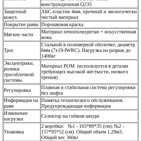
конструкционная Q235
Защитный
АБС-пластик 4мм, прочный и экологически
кожух
чистый материал
Покрытие рамы
Порошковая краска
Материал пенополиуретан + искусственная
Мягкие части
кожа
Стальной в полимерной оболочке, диаметр
Трос
6мм (7x19-IWRC). Нагрузка на разрыв до
1400кг
Эксцентрики,
Материал POM (используется в деталях
ролики
требующих высокой жёсткости, низкого
трособлочной
трения)
системы
Плавная и стабильная система регулировки
Регулировка
без люфта
Информация на
Памятка технического обслуживания.
раме
Предупреждающая информация
Изменение
Селектор на гибком шнуре
нагрузки
2 коробки: №1 - 165*89*35 (см); №2 -
Упаковка
157*95*52 (см). Общий объем 1,29м3.
Общий вес 360кг