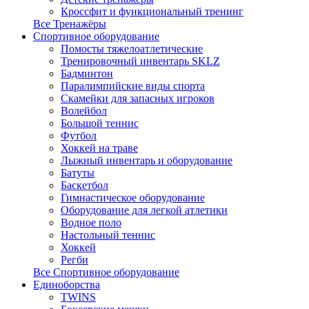
Кроссфит и функциональный тренинг
Все Тренажёры
Спортивное оборудование
Помосты тяжелоатлетические
Тренировочный инвентарь SKLZ
Бадминтон
Паралимпийские виды спорта
Скамейки для запасных игроков
Волейбол
Большой теннис
Футбол
Хоккей на траве
Лыжный инвентарь и оборудование
Батуты
Баскетбол
Гимнастическое оборудование
Оборудование для легкой атлетики
Водное поло
Настольный теннис
Хоккей
Регби
Все Спортивное оборудование
Единоборства
TWINS