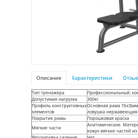
Описание
Характеристики
Отзыв
Тип тренажера
Профессиональный, ко
Допустимая нагрузка
300кг
Профиль конструктивных
Основная рама 76х3(мм
элементов
ловушка нержавеющяя 
Покрытие рамы
Порошковая краска
Анатомические. Матери
Мягкие части
кожух мягких частей из
Регулировка сидения
Нет