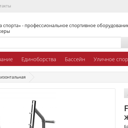
такты
а спорта» - профессиональное спортивное оборудовани
жеры
вание
Единоборства
Бассейн
Уличное спо
ризонтальная
Б