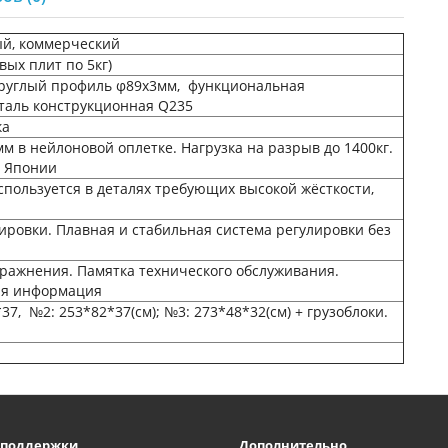
й, коммерческий
овых плит по 5кг)
круглый профиль φ89х3мм, функциональная
таль конструкционная Q235
ка
мм в нейлоновой оплетке. Нагрузка на разрыв до 1400кг.
в Японии
пользуется в деталях требующих высокой жёсткости,
лировки. Плавная и стабильная система регулировки без
ражнения. Памятка технического обслуживания.
я информация
7, №2: 253*82*37(см); №3: 273*48*32(см) + грузоблоки.
 поддержки
Дополнительно