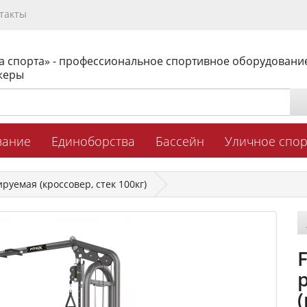
такты
а спорта» - профессиональное спортивное оборудовани
жеры
вание
Единоборства
Бассейн
Уличное спо
руемая (кроссовер, стек 100кг)
(