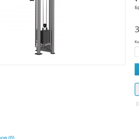
Б
3
Ко
ов (0)