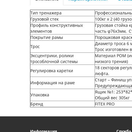
Тип тренажера
Профессиональны
Грузовой стек
100кг х 2 (40 груз
Профиль конструктивных
Грузовая стойка 
элементов
часть φ76х3мм, С
Покрытие рамы
Порошковая крас
Диаметр троса 6 
Трос
Трос изготовлен 
Эксцентрики, ролики
Материал POM (ис
трособлочной системы
низкого трения)
18 секторов регу
Регулировка каретки
люфта.
Старт – Финиш уп
Информация на раме
Предупреждающа
Ящик №1: 253*82*3
Упаковка
Общий вес 305кг
Бренд
FITEX PRO
Информация
Служба