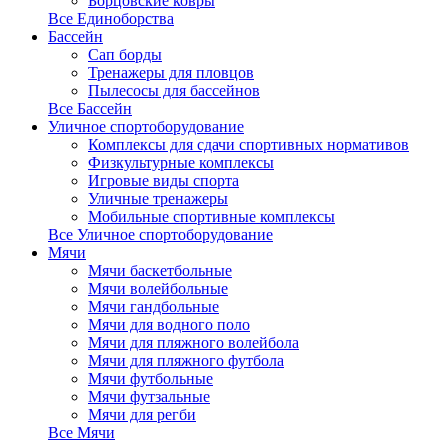
Борцовские ковры
Все Единоборства
Бассейн
Сап борды
Тренажеры для пловцов
Пылесосы для бассейнов
Все Бассейн
Уличное спортоборудование
Комплексы для сдачи спортивных нормативов
Физкультурные комплексы
Игровые виды спорта
Уличные тренажеры
Мобильные спортивные комплексы
Все Уличное спортоборудование
Мячи
Мячи баскетбольные
Мячи волейбольные
Мячи гандбольные
Мячи для водного поло
Мячи для пляжного волейбола
Мячи для пляжного футбола
Мячи футбольные
Мячи футзальные
Мячи для регби
Все Мячи