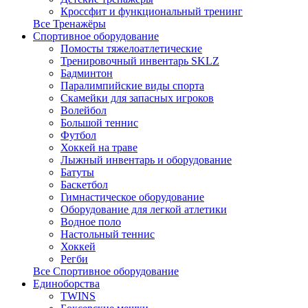
Кроссфит и функциональный тренинг
Все Тренажёры
Спортивное оборудование
Помосты тяжелоатлетические
Тренировочный инвентарь SKLZ
Бадминтон
Паралимпийские виды спорта
Скамейки для запасных игроков
Волейбол
Большой теннис
Футбол
Хоккей на траве
Лыжный инвентарь и оборудование
Батуты
Баскетбол
Гимнастическое оборудование
Оборудование для легкой атлетики
Водное поло
Настольный теннис
Хоккей
Регби
Все Спортивное оборудование
Единоборства
TWINS