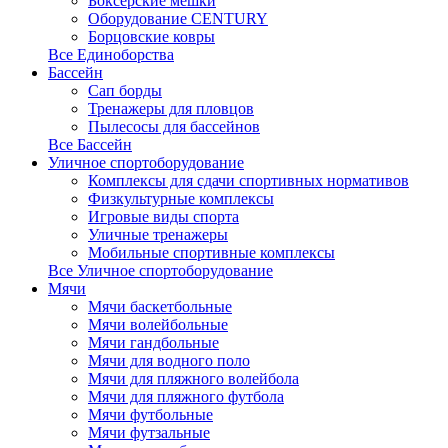
Боксерские мешки
Оборудование CENTURY
Борцовские ковры
Все Единоборства
Бассейн
Сап борды
Тренажеры для пловцов
Пылесосы для бассейнов
Все Бассейн
Уличное спортоборудование
Комплексы для сдачи спортивных нормативов
Физкультурные комплексы
Игровые виды спорта
Уличные тренажеры
Мобильные спортивные комплексы
Все Уличное спортоборудование
Мячи
Мячи баскетбольные
Мячи волейбольные
Мячи гандбольные
Мячи для водного поло
Мячи для пляжного волейбола
Мячи для пляжного футбола
Мячи футбольные
Мячи футзальные