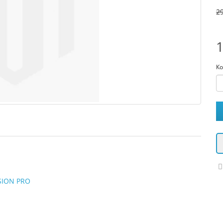
29
1
Ко
SION PRO