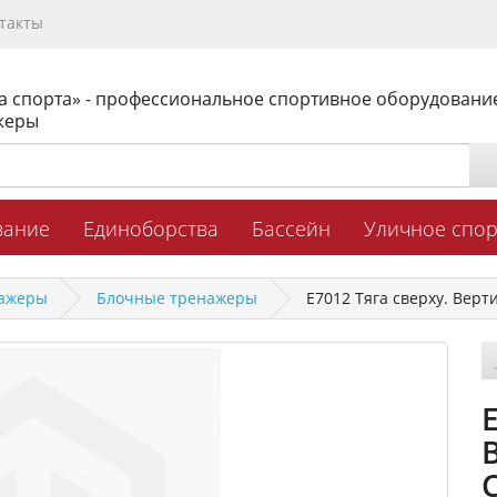
такты
а спорта» - профессиональное спортивное оборудовани
жеры
вание
Единоборства
Бассейн
Уличное спо
нажеры
Блочные тренажеры
E7012 Тяга сверху. Вер