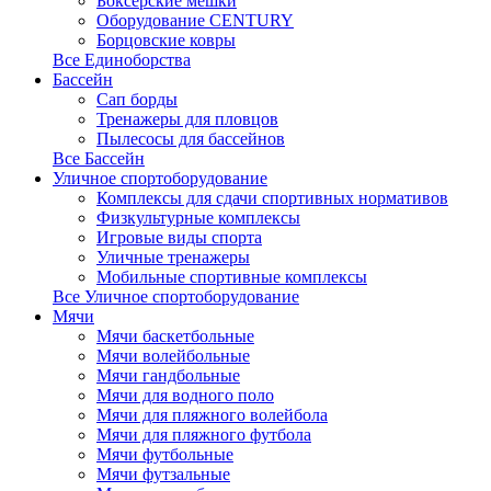
Боксерские мешки
Оборудование CENTURY
Борцовские ковры
Все Единоборства
Бассейн
Сап борды
Тренажеры для пловцов
Пылесосы для бассейнов
Все Бассейн
Уличное спортоборудование
Комплексы для сдачи спортивных нормативов
Физкультурные комплексы
Игровые виды спорта
Уличные тренажеры
Мобильные спортивные комплексы
Все Уличное спортоборудование
Мячи
Мячи баскетбольные
Мячи волейбольные
Мячи гандбольные
Мячи для водного поло
Мячи для пляжного волейбола
Мячи для пляжного футбола
Мячи футбольные
Мячи футзальные