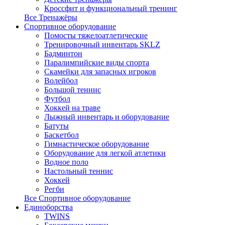
Кроссфит и функциональный тренинг
Все Тренажёры
Спортивное оборудование
Помосты тяжелоатлетические
Тренировочный инвентарь SKLZ
Бадминтон
Паралимпийские виды спорта
Скамейки для запасных игроков
Волейбол
Большой теннис
Футбол
Хоккей на траве
Лыжный инвентарь и оборудование
Батуты
Баскетбол
Гимнастическое оборудование
Оборудование для легкой атлетики
Водное поло
Настольный теннис
Хоккей
Регби
Все Спортивное оборудование
Единоборства
TWINS