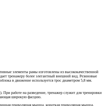
ктивные элементы рамы изготовлены из высококачественной
идает тренажеру более элегантный внешний вид. Резиновые
блока в движение используется трос диаметром 5,8 мм.
). При работе на разведение, тренажер служит для тренировки
ивающая широкую фасцию.
длинная приводящая мышца, короткая приводящая мышца,