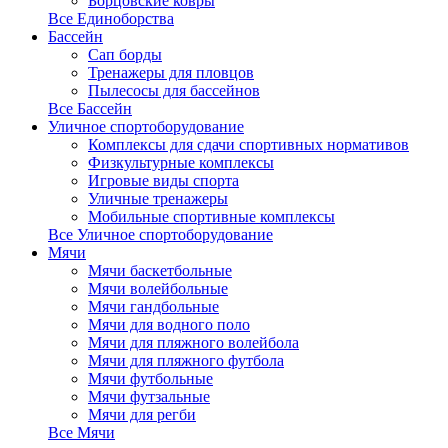
Борцовские ковры
Все Единоборства
Бассейн
Сап борды
Тренажеры для пловцов
Пылесосы для бассейнов
Все Бассейн
Уличное спортоборудование
Комплексы для сдачи спортивных нормативов
Физкультурные комплексы
Игровые виды спорта
Уличные тренажеры
Мобильные спортивные комплексы
Все Уличное спортоборудование
Мячи
Мячи баскетбольные
Мячи волейбольные
Мячи гандбольные
Мячи для водного поло
Мячи для пляжного волейбола
Мячи для пляжного футбола
Мячи футбольные
Мячи футзальные
Мячи для регби
Все Мячи