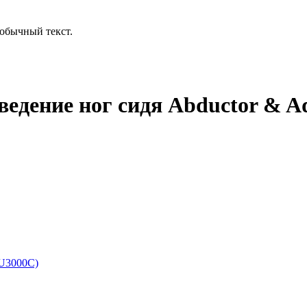
обычный текст.
едение ног сидя Abductor & Ad
U3000C)