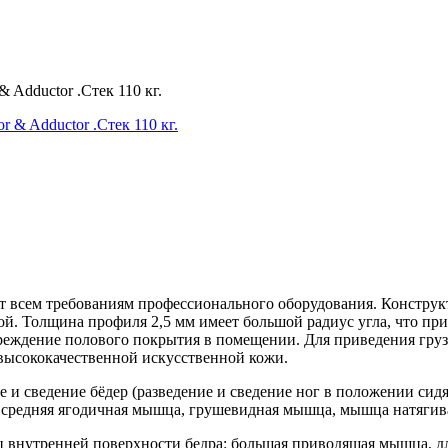
 Adductor .Стек 110 кг.
ет всем требованиям профессионального оборудования. Констру
й. Толщина профиля 2,5 мм имеет большой радиус угла, что пр
еждение полового покрытия в помещении. Для приведения грузо
высококачественной искусственной кожи.
и сведение бёдер (разведение и сведение ног в положении сидя
, средняя ягодичная мышца, грушевидная мышца, мышца натяг
ц внутренней поверхности бедра: большая приводящая мышца, 