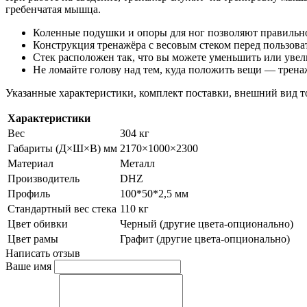
гребенчатая мышца.
Коленные подушки и опоры для ног позволяют правильн
Конструкция тренажёра с весовым стеком перед пользова
Стек расположен так, что вы можете уменьшить или увели
Не ломайте голову над тем, куда положить вещи — тренаж
Указанные характеристики, комплект поставки, внешний вид т
Характеристики
Вес
304 кг
Габариты (Д×Ш×В) мм
2170×1000×2300
Материал
Металл
Производитель
DHZ
Профиль
100*50*2,5 мм
Стандартный вес стека
110 кг
Цвет обивки
Черный (другие цвета-опционально)
Цвет рамы
Графит (другие цвета-опционально)
Написать отзыв
Ваше имя