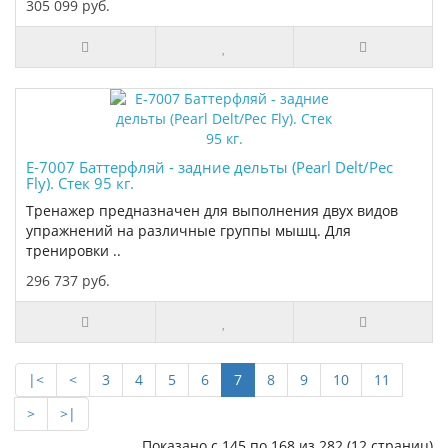
305 099 руб.
E-7007 Баттерфляй - задние дельты (Pearl Delt/Pec
Fly). Стек 95 кг.
Тренажер предназначен для выполнения двух видов
упражнений на различные группы мышц. Для
тренировки ..
296 737 руб.
|<
<
3
4
5
6
7
8
9
10
11
>
>|
Показано с 145 по 168 из 282 (12 страниц)