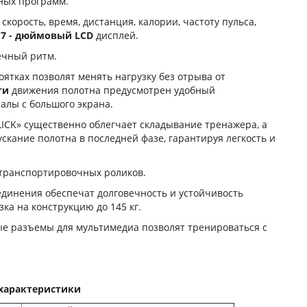
ных программ.
корость, время, дистанция, калории, частоту пульса,
й
7 - дюймовый LCD
дисплей.
ечный ритм.
оятках позволят менять нагрузку без отрыва от
ти
движения полотна предусмотрен удобный
налы с большого экрана.
LICK» существенно облегчает складывание тренажера, а
кание полотна в последней фазе, гарантируя легкость и
 транспортировочных роликов.
динения обеспечат долговечность и устойчивость
ка на конструкцию до 145 кг.
е разъемы для мультимедиа позволят тренироваться с
характеристики