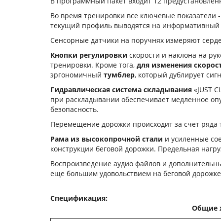
В программный пакет входит 12 предустановлен
Во время тренировки все ключевые показатели - с
текущий профиль выводятся на информативны
Сенсорные датчики на поручнях измеряют серд
Кнопки регулировки
скорости и наклона на рук
тренировки. Кроме тога,
для изменения скорос
эргономичный
тумблер
, который дублирует сиг
Гидравлическая система складывания
«JUST C
при раскладывании обеспечивает медленное опус
безопасность.
Перемещение дорожки происходит за счет ряда
Рама из высокопрочной стали
и усиленные сое
конструкции беговой дорожки. Предельная нагруз
Воспроизведение аудио файлов и дополнительны
еще большим удовольствием на беговой дорожке
Спецификация:
Общие 