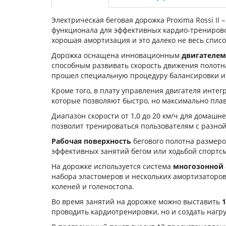
Электрическая беговая дорожка Proxima Rossi II 
функционала для эффективных кардио-тренирово
хорошая амортизация и это далеко не весь спис
Дорожка оснащена инновационным
двигателем
способным развивать скорость движения полотна 
прошел специальную процедуру балансировки и
Кроме того, в плату управления двигателя инте
которые позволяют быстро, но максимально плав
Диапазон скорости от 1,0 до 20 км/ч для домаш
позволит тренироваться пользователям с разной
Рабочая поверхность
бегового полотна размер
эффективных занятий бегом или ходьбой спортс
На дорожке используется система
многозонной
набора эластомеров и нескольких амортизаторов
коленей и голеностопа.
Во время занятий на дорожке можно выставить
1
проводить кардиотренировки, но и создать нагр