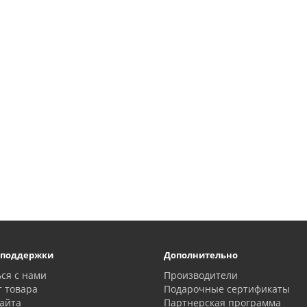
 поддержки
Дополнительно
ся с нами
Производители
т товара
Подарочные сертификаты
айта
Партнерская программа