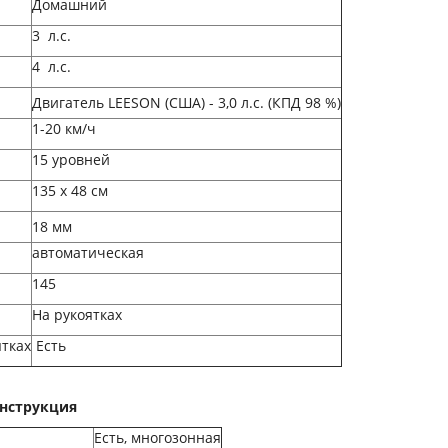
Домашний
3 л.с.
4 л.с.
Двигатель LEESON (США) - 3,0 л.с. (КПД 98 %)
1-20 км/ч
15 уровней
135 х 48 см
18 мм
автоматическая
145
На рукоятках
ятках
Есть
нструкция
Есть, многозонная