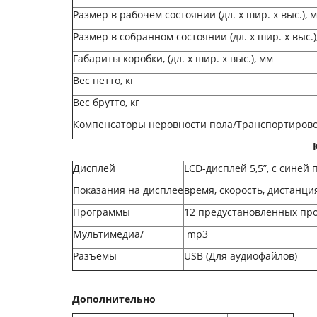
Размер в рабочем состоянии (дл. х шир. х выс.), 
Размер в собранном состоянии (дл. х шир. х выс.)
Габариты коробки, (дл. х шир. х выс.), мм
Вес нетто, кг
Вес брутто, кг
Компенсаторы неровности пола/Транспортиров
Ко
Дисплей
LCD-дисплей 5,5”, с синей 
Показания на дисплее
время, скорость, дистанци
Программы
12 предустановленных пр
Мультимедиа/
mp3
Разъемы
USB (Для аудиофайлов)
Дополнительно