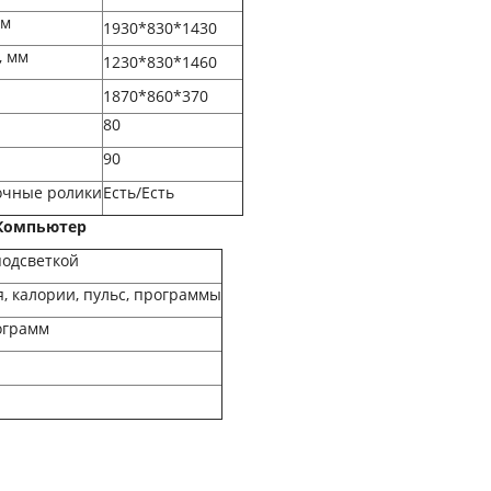
мм
1930*830*1430
, мм
1230*830*1460
1870*860*370
80
90
очные ролики
Есть/Есть
мпьютер
подсветкой
я, калории, пульс, программы
ограмм