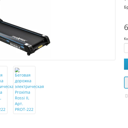
Б
6
Ко