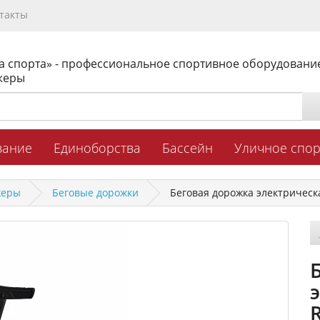
такты
а спорта» - профессиональное спортивное оборудовани
жеры
вание
Единоборства
Бассейн
Уличное спо
жеры
Беговые дорожки
Беговая дорожка электрическая
R