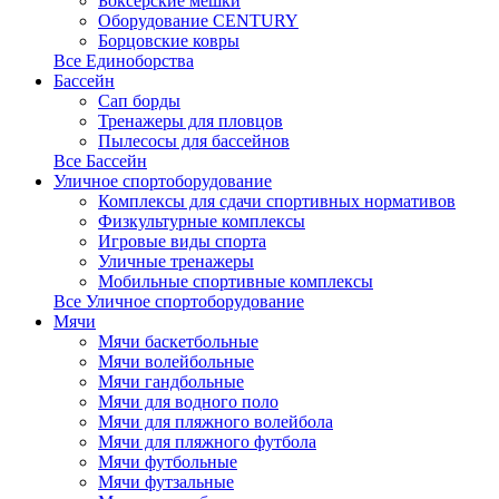
Боксерские мешки
Оборудование CENTURY
Борцовские ковры
Все Единоборства
Бассейн
Сап борды
Тренажеры для пловцов
Пылесосы для бассейнов
Все Бассейн
Уличное спортоборудование
Комплексы для сдачи спортивных нормативов
Физкультурные комплексы
Игровые виды спорта
Уличные тренажеры
Мобильные спортивные комплексы
Все Уличное спортоборудование
Мячи
Мячи баскетбольные
Мячи волейбольные
Мячи гандбольные
Мячи для водного поло
Мячи для пляжного волейбола
Мячи для пляжного футбола
Мячи футбольные
Мячи футзальные