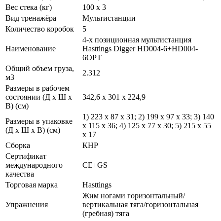
Вес стека (кг)
100 х 3
Вид тренажёра
Мультистанции
Количество коробок
5
4-х позиционная мультистанция
Наименование
Hasttings Digger HD004-6+HD004-
6OPT
Общий объем груза,
2.312
м3
Размеры в рабочем
состоянии (Д х Ш х
342,6 х 301 х 224,9
В) (см)
1) 223 х 87 х 31; 2) 199 х 97 х 33; 3) 140
Размеры в упаковке
х 115 х 36; 4) 125 х 77 х 30; 5) 215 х 55
(Д х Ш х В) (см)
х 17
Сборка
КНР
Сертификат
международного
CE+GS
качества
Торговая марка
Hasttings
Жим ногами горизонтальный/
Упражнения
вертикальная тяга/горизонтальная
(гребная) тяга