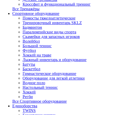
Кроссфит и функциональный тренинг
Все Тренажёры
Спортивное оборудование
Помосты тяжелоатлетические
Тренировочный инвентарь SKLZ
Бадминтон
Паралимпийские виды спорта
Скамейки для запасных игроков
Волейбол
Большой теннис
Футбол
Хоккей на траве
Лыжный инвентарь и оборудование
Батуты
Баскетбол
Гимнастическое оборудование
Оборудование для легкой атлетики
Водное поло
Настольный теннис
Хоккей
Регби
Все Спортивное оборудование
Единоборства
TWINS