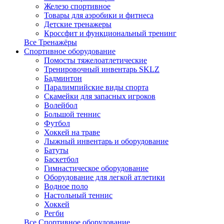
Железо спортивное
Товары для аэробики и фитнеса
Детские тренажеры
Кроссфит и функциональный тренинг
Все Тренажёры
Спортивное оборудование
Помосты тяжелоатлетические
Тренировочный инвентарь SKLZ
Бадминтон
Паралимпийские виды спорта
Скамейки для запасных игроков
Волейбол
Большой теннис
Футбол
Хоккей на траве
Лыжный инвентарь и оборудование
Батуты
Баскетбол
Гимнастическое оборудование
Оборудование для легкой атлетики
Водное поло
Настольный теннис
Хоккей
Регби
Все Спортивное оборудование