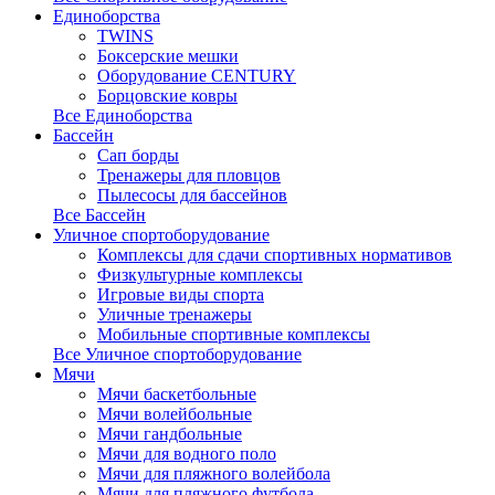
Единоборства
TWINS
Боксерские мешки
Оборудование CENTURY
Борцовские ковры
Все Единоборства
Бассейн
Сап борды
Тренажеры для пловцов
Пылесосы для бассейнов
Все Бассейн
Уличное спортоборудование
Комплексы для сдачи спортивных нормативов
Физкультурные комплексы
Игровые виды спорта
Уличные тренажеры
Мобильные спортивные комплексы
Все Уличное спортоборудование
Мячи
Мячи баскетбольные
Мячи волейбольные
Мячи гандбольные
Мячи для водного поло
Мячи для пляжного волейбола
Мячи для пляжного футбола