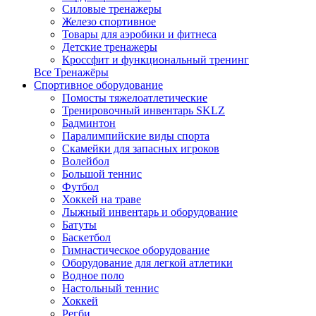
Силовые тренажеры
Железо спортивное
Товары для аэробики и фитнеса
Детские тренажеры
Кроссфит и функциональный тренинг
Все Тренажёры
Спортивное оборудование
Помосты тяжелоатлетические
Тренировочный инвентарь SKLZ
Бадминтон
Паралимпийские виды спорта
Скамейки для запасных игроков
Волейбол
Большой теннис
Футбол
Хоккей на траве
Лыжный инвентарь и оборудование
Батуты
Баскетбол
Гимнастическое оборудование
Оборудование для легкой атлетики
Водное поло
Настольный теннис
Хоккей
Регби