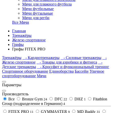
Мячи для пляжного футбола
Мячи футбольные
Мячи футзальные
Мячи для регби
Все Мячи
Главная
Тренажёры
Железо спортивное
Грифы
Грифы FITEX PRO
Тренажёры
- Кардиотренажеры
- Силовые тренажеры
-
Железо спортивное
- Товары для аэробики и фитнеса
-
Детские тренажеры
- Кроссфит и функциональный тренинг
Спортивное оборудование
Единоборства
Бассейн
Уличное
спортоборудование
Мячи
Параметры
Производитель
Все
Bronze Gym
DFC
DHZ
Fitathlon
24
22
1
Group (подразделение в Германии)
4
FITEX PRO
GYMMASTER
MD Buddy
11
9
31