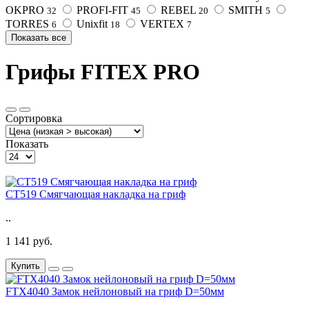
OKPRO
PROFI-FIT
REBEL
SMITH
32
45
20
5
TORRES
Unixfit
VERTEX
6
18
7
Показать все
Грифы FITEX PRO
Сортировка
Показать
CT519 Смягчающая накладка на гриф
..
1 141 руб.
Купить
FTX4040 Замок нейлоновый на гриф D=50мм