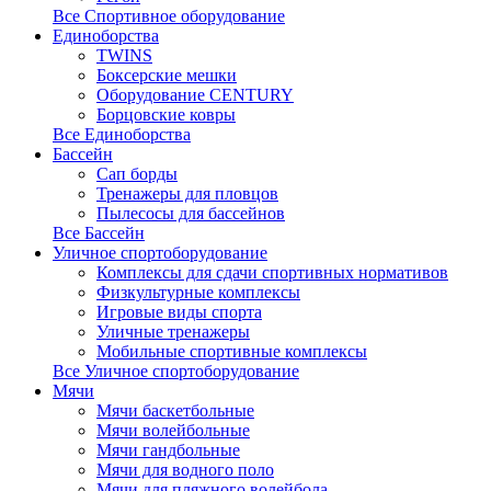
Все Спортивное оборудование
Единоборства
TWINS
Боксерские мешки
Оборудование CENTURY
Борцовские ковры
Все Единоборства
Бассейн
Сап борды
Тренажеры для пловцов
Пылесосы для бассейнов
Все Бассейн
Уличное спортоборудование
Комплексы для сдачи спортивных нормативов
Физкультурные комплексы
Игровые виды спорта
Уличные тренажеры
Мобильные спортивные комплексы
Все Уличное спортоборудование
Мячи
Мячи баскетбольные
Мячи волейбольные
Мячи гандбольные
Мячи для водного поло
Мячи для пляжного волейбола